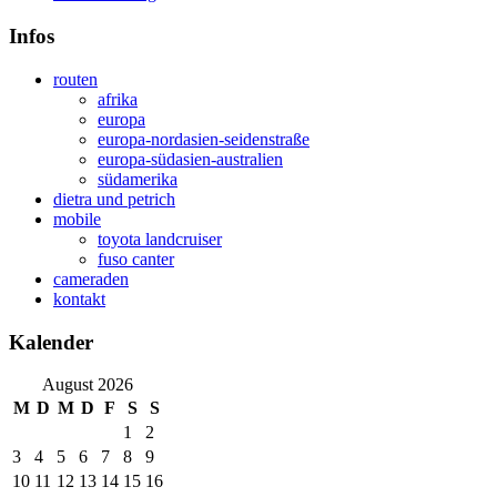
Infos
routen
afrika
europa
europa-nordasien-seidenstraße
europa-südasien-australien
südamerika
dietra und petrich
mobile
toyota landcruiser
fuso canter
cameraden
kontakt
Kalender
August 2026
M
D
M
D
F
S
S
1
2
3
4
5
6
7
8
9
10
11
12
13
14
15
16