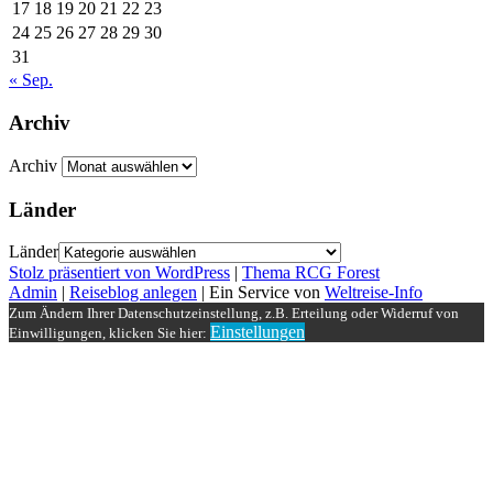
17
18
19
20
21
22
23
24
25
26
27
28
29
30
31
« Sep.
Archiv
Archiv
Länder
Länder
Stolz präsentiert von WordPress
|
Thema RCG Forest
Admin
|
Reiseblog anlegen
| Ein Service von
Weltreise-Info
Zum Ändern Ihrer Datenschutzeinstellung, z.B. Erteilung oder Widerruf von
Einstellungen
Einwilligungen, klicken Sie hier: