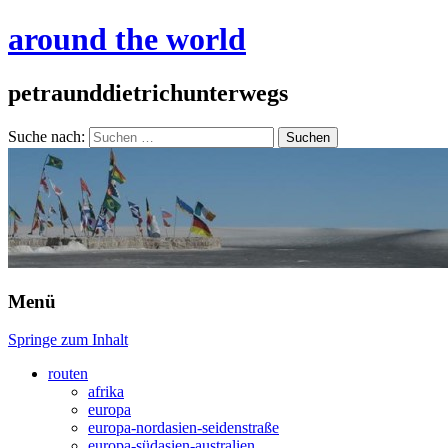
around the world
petraunddietrichunterwegs
Suche nach:
Menü
Springe zum Inhalt
routen
afrika
europa
europa-nordasien-seidenstraße
europa-südasien-australien