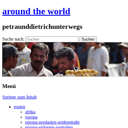
around the world
petraunddietrichunterwegs
Suche nach:
Menü
Springe zum Inhalt
routen
afrika
europa
europa-nordasien-seidenstraße
europa-südasien-australien